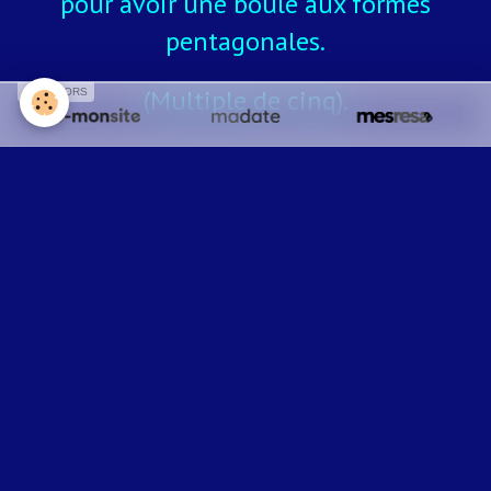
pour avoir une boule
aux formes
pentagonales.
(Multiple de cinq).
SPONSORS
Soit vous le laissez ainsi.
Déposé sur une serviette ....
Accroché à la porte d'entrée....
Des idées ........ Toujours de idées...
Et voilà pour la fleur