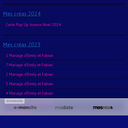
Mes créas 2024
Carte Pop Up Joyeux Noel 2024
Mes créas 2023
1 Mariage d'Emily et Fabian
7 Mariage d'Emily et Fabian
2 Mariage d'Emily et Fabian
3 Mariage d'Emily et Fabian
4 Mariage d'Emily et Fabian
SPONSORS
6 Mariage d'Emily et Fabian
Carte perforée
Pergamano : Les chaussons de B