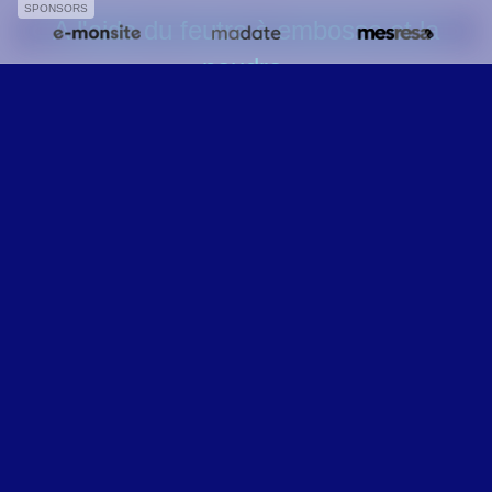
SPONSORS
A l'aide du feutre à embosse et la
poudre,
j'ai personnalisée la carte.
Reste plus qu'à l'envoyer à la T'It
vieille...