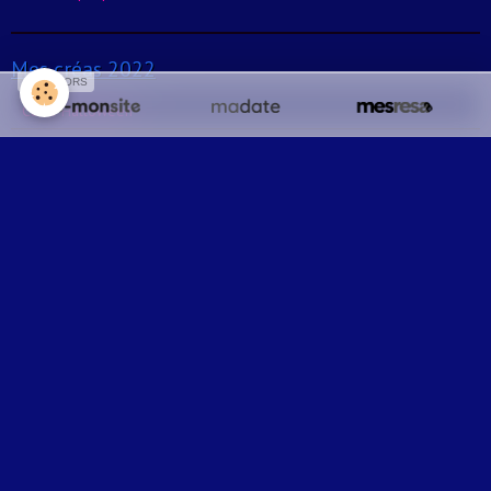
Mes créas 2022
SPONSORS
Carte Halloween
Carte Pergamano : Fiancailles
Mes créas 2021
Carte Pop-Up : Boite explosive
Mes créas 2020
Boite explosive Mariage de Kar
Carte pop-Up : Tourne-disque F