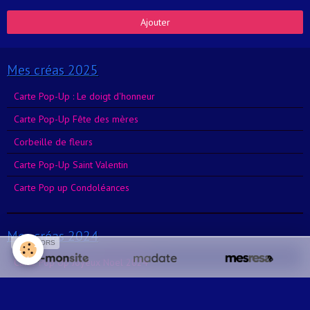
Ajouter
Mes créas 2025
Carte Pop-Up : Le doigt d'honneur
Carte Pop-Up Fête des mères
Corbeille de fleurs
Carte Pop-Up Saint Valentin
Carte Pop up Condoléances
Mes créas 2024
SPONSORS
Carte Pop Up Joyeux Noel 2024