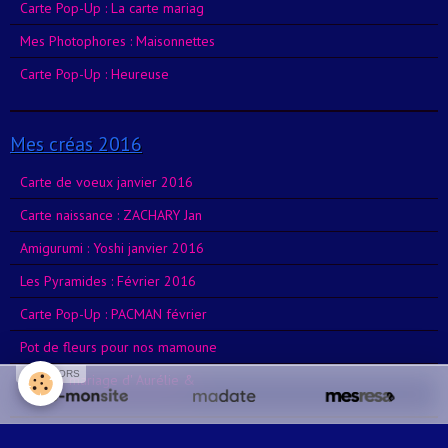
Carte Pop-Up : La carte mariag
Mes Photophores : Maisonnettes
Carte Pop-Up : Heureuse
Mes créas 2016
Carte de voeux janvier 2016
Carte naissance : ZACHARY Jan
Amigurumi : Yoshi janvier 2016
Les Pyramides : Février 2016
Carte Pop-Up : PACMAN février
Pot de fleurs pour nos mamoune
SPONSORS
Le livre mariage d' Aurélie &