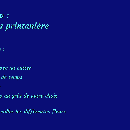
p :
rs printanière
n :
 avec un cutter
s de temps
:
es au grés de votre choix
coller les différentes fleurs