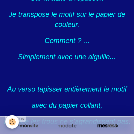
Je transpose le motif sur le papier de
couleur.
Comment ? ...
Simplement avec une aiguille...
Au verso tapisser entièrement le motif
avec du papier collant,
SPONSORS
afin que les trous ne s'agrandissent pas.