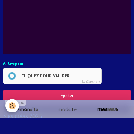
Anti-spam
CLIQUEZ POUR VALIDER
IconCaptcha ©
Ajouter
SPONSORS
Mes créas 2025
Carte Pop-Up : Le doigt d'honneur